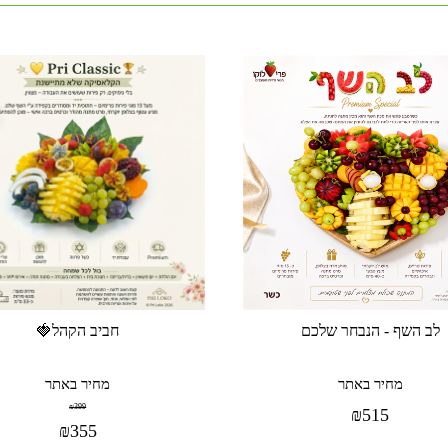
לב השף - הנבחר שלכם
חביב הקהל🍓
מחיר באתר
מחיר באתר
₪
399
₪
515
₪
355