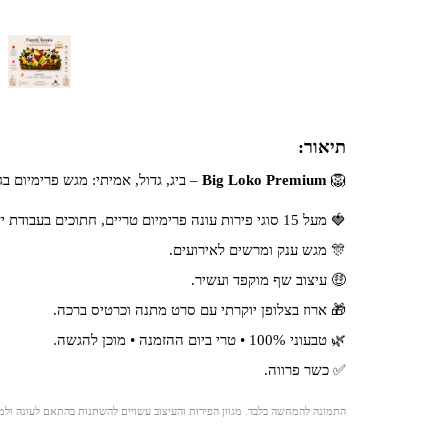
תיאור:
🦁
Big Loko Premium
– ביג, גדול, אמיתי: מגש פרימיום ב
🍓 מעל 15 סוגי פירות עונה פרימיום טריים, חתוכים בעבודת יד.
🎊 מגש ענק ומרשים לאירועים.
🤑 עיצוב שף מוקפד ועשיר.
🎁 ארוז בצלופן יוקרתי עם סרט מתנה וכרטיס ברכה.
🌿 טבעוני 100% • טרי ביום ההזמנה • מוכן להגשה.
✅ כשר פרווה.
התמונה להמחשה בלבד. מגוון הפירות והעיצוב עשויים להשתנות בהתאם לעונה ולמ