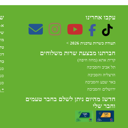
עקבו אחרינו
שע
א-
שי
מו
תעודת כשרות עדכנית 2026 >
טלפ
חברתנו מב
צעת שרות משלוחים
דו
קרית אתא (מחוז חיפה)
כת
תל אביב והסביבה
סני
הרצליה והסביבה
סני
באר שבע והסביבה
סני
ירושלים והסביבה
* 
חדש! מהיום ניתן לשלם בחבר טעמים
וחבר שלי