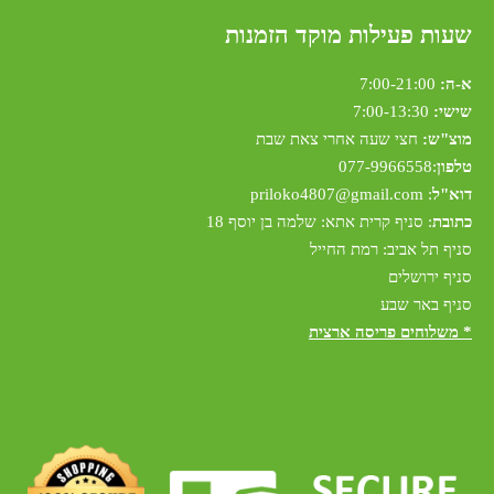
שעות פעילות מוקד הזמנות
א-ה:
7:00-21:00
שישי:
7:00-13:30
מוצ"ש:
חצי שעה אחרי צאת שבת
טלפון
:
077-9966558
דוא"ל
:
riloko4807@gmail.com
p
כתובת
: סניף קרית אתא: שלמה בן יוסף 18
סניף תל אביב: רמת החייל
סניף ירושלים
סניף באר שבע
* משלוחים פריסה ארצית