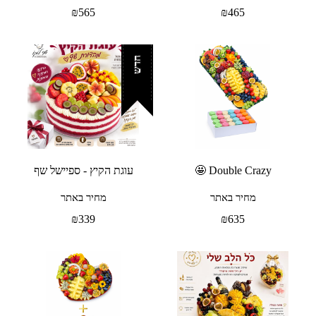
₪
565
₪
465
חדש
Double Crazy 🤩
עוגת הקיץ - ספיישל שף
מחיר באתר
מחיר באתר
₪
339
₪
635