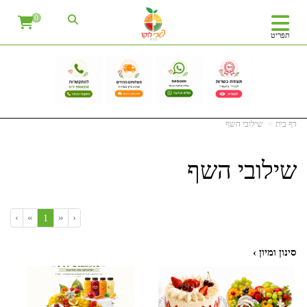
0
תפריט
דף בית
שילובי השף
שילובי השף
›
»
«
‹
(current)
1
סינון ומיון ›