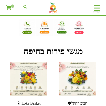
0
תפריט
מגשי פירות בחיפה
חביב הקהל🍓
Loka Basket 🧴