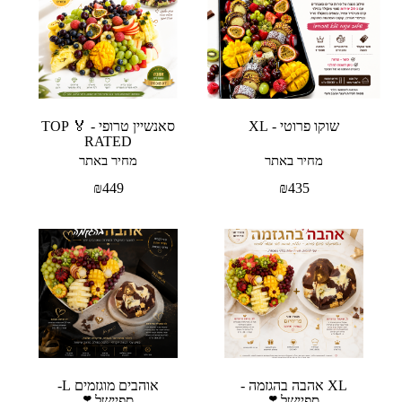
שוקו פרוטי - XL
סאנשיין טרופי - 🏅 TOP
RATED
מחיר באתר
מחיר באתר
₪
449
₪
435
XL אהבה בהגזמה -
אוהבים מוגזמים L-
ספיישל ❣️
ספיישל ❣️