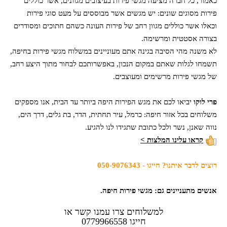
כאמור, כל חברה מציעה מגשי פירות בעיצובים מגוונים, אשר כוללים
פירות מסוגים שונים: יש מגשים אשר מבוססים על מעט סוגי פירות
וכאלו אשר כוללים מגוון רחב של פירות העונה כשהם חתוכים ומסודרים
בצורה אסטטית ומרשימה.
לא משנה מהי הסיבה בגינה אתם מעוניינים במשלוח מגשי פירות בחיפה,
תשמחו לגלות שאתם במקום הנכון, באפשרותכם לבחור מתוך היצע רחב,
של מגשי פירות מרשימים ומעוצבים.
פרי לוקו
יביאו לכם את מגש הפירות היפה ביותר עד הבית, אנו מספקים
משלוחים בכל אזור חיפה: כרמל, עיר תחתית, הדר, בת גלים, דרך הים,
נווה שאנן, נשר ולכל כתובת שתגידו לנו להגיע.
קראו עלינו המלצות >
רוצים לדבר איתנו? חייגו - 050-9076343
אנשים מתעניינים גם: מגשי פירות חיפה.
למשלוחים צרו עמנו קשר או
חייגו
0779966558