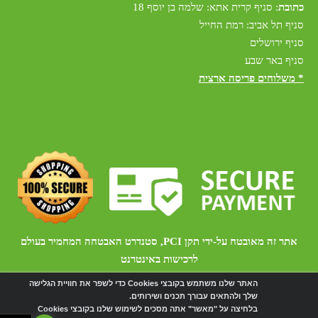
כתובת
: סניף קרית אתא: שלמה בן יוסף 18
סניף תל אביב: רמת החייל
סניף ירושלים
סניף באר שבע
* משלוחים פריסה ארצית
אתר זה מאובטח על-ידי תקן PCI, סטנדרט האבטחה המחמיר בעולם
לרכישות באינטרנט
האתר שלנו משתמש בקובצי Cookies כדי לשפר את חוויית הגלישה
שלך ולהתאים עבורך תכנים ושירותים.
אתר זה מופעל באמצעות
Wobily
בלחיצה על "מאשר" אתה מסכים לשימוש שלנו בקובצי Cookies