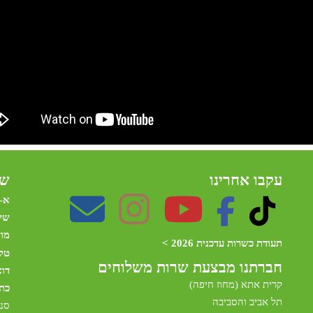
עקבו אחרינו
שע
א-
שי
מו
תעודת כשרות עדכנית 2026 >
טלפ
חברתנו מב
צעת שרות משלוחים
דו
קרית אתא (מחוז חיפה)
כת
תל אביב והסביבה
סני