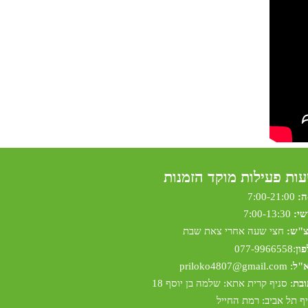
ות פעילות מוקד הזמנות
ה:
7:00-21:00
שי:
7:00-13:30
צ"ש:
חצי שעה אחרי צאת שבת
ון
:
077-9966558
א"ל
:
riloko4807@gmail.com
p
ובת
: סניף קרית אתא: שלמה בן יוסף 18
ף תל אביב: רמת החייל