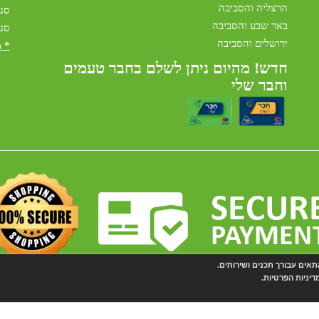
הרצליה והסביבה
סני
באר שבע והסביבה
סני
ירושלים והסביבה
* 
חדש! מהיום ניתן לשלם בחבר טעמים
וחבר שלי
 על-ידי תקן PCI, סטנדרט האבטחה המחמיר בעולם לרכישות באינטרנט
אתר זה מופעל באמצעות
Wobily
חנות וירטואלית | אתר אינטרנט