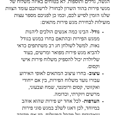
הגשה, גדלים ותוספות. לא בטוחים באיזה משלוח של
מגשי פירות בהוד השרון לבחור? לרשותכם עומד הצוות
שלנו הזמין לסייע לכם, וכמו כן לפניכם מספר עצות
מועילות לבחירת מגש פירות מתאים:
גודל
- הבינו כמה אנשים הולכים ליהנות
ממגש הפירות ובהתאם בחרו במגש בגודל
נאות. למשל לשולחן חג רב משתתפים כדאי
להביא מגש פירות מפואר ומרשים, בעוד
שליולדת יכול להספיק משלוח פירות אישי
וקסום.
עיצוב
- בחרו עיצוב המתאים לאופי האירוע
עבורו נועד משלוח הפירות, בין אם ייחודי
ואקזוטי, קסום ורומנטי, שמח וצבעוני,
מרשים ויוקרתי, וכדומה.
העדפות
- לכל אחד יש פירות שהוא אוהב
במיוחד, לכן דאגו לשלב במגש סוגי פירות
שאהובים על מקבל המשלוח, בין אם מדובר