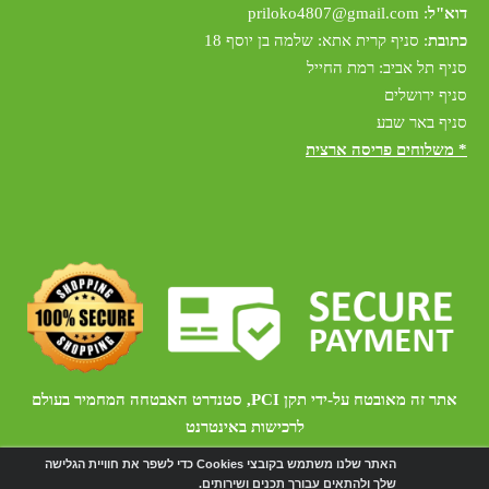
דוא"ל
:
riloko4807@gmail.com
p
כתובת
: סניף קרית אתא: שלמה בן יוסף 18
סניף תל אביב: רמת החייל
סניף ירושלים
סניף באר שבע
* משלוחים פריסה ארצית
אתר זה מאובטח על-ידי תקן PCI, סטנדרט האבטחה המחמיר בעולם
לרכישות באינטרנט
האתר שלנו משתמש בקובצי Cookies כדי לשפר את חוויית הגלישה
שלך ולהתאים עבורך תכנים ושירותים.