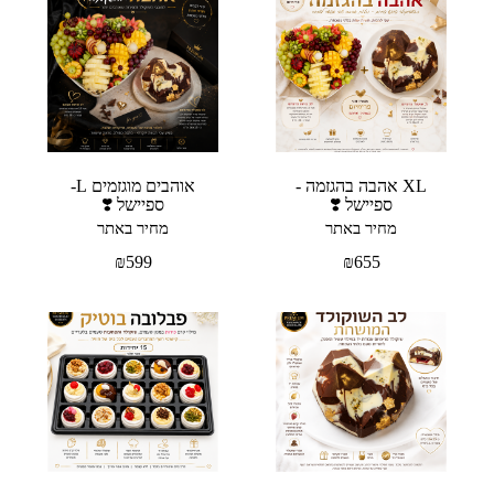
XL אהבה בהגזמה -
אוהבים מוגזמים L-
ספיישל ❣️
ספיישל ❣️
מחיר באתר
מחיר באתר
₪
599
₪
655