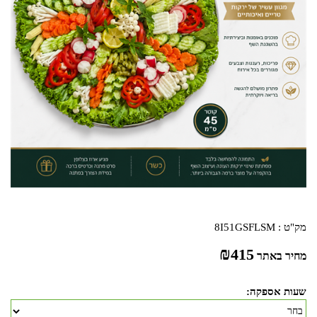
מק"ט :
8I51GSFLSM
₪
415
מחיר באתר
שעות אספקה: