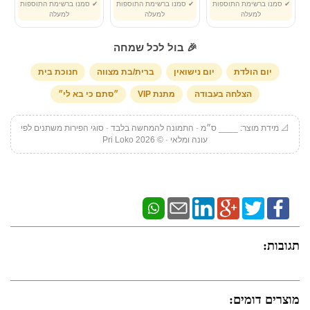
✔ סמנו ברשימת התוספות
✔ סמנו ברשימת התוספות
✔ סמנו ברשימת התוספות
למעלה
למעלה
למעלה
🎉 בול לכל שמחה
יום הולדת
יום נישואין
ברית/בת מצווה
חנוכת בית
הצלחה בעבודה
מתנת VIP
״סתם כי בא לי״
📐 מידת מוצר: ____ ס״מ · התמונה להמחשה בלבד · סוגי הפירות משתנים לפי
עונה ומלאי · © Pri Loko 2026
תגובות:
מוצרים דומים: