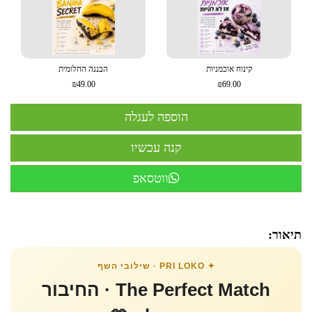
קינוח אוכמניות
הבננה החלומית
₪49.00
₪69.00
ווטסאפ
תיאור:
✦ PRI LOKO · שילובי השף
The Perfect Match · החיבור