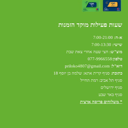
שעות פעילות מוקד הזמנות
א-ה:
7:00-21:00
שישי:
7:00-13:30
מוצ"ש:
חצי שעה אחרי צאת שבת
טלפון
:
077-9966558
דוא"ל
:
riloko4807@gmail.com
p
כתובת
: סניף קרית אתא: שלמה בן יוסף 18
סניף תל אביב: רמת החייל
סניף ירושלים
סניף באר שבע
* משלוחים פריסה ארצית