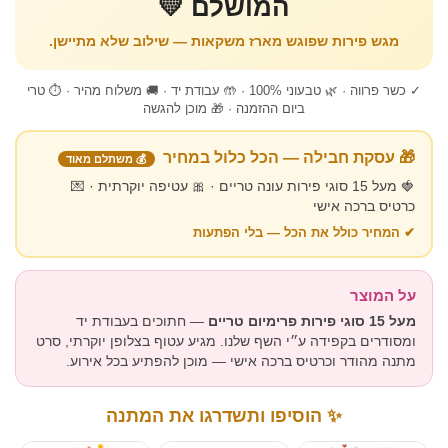
המושלם 💛
מגש פירות שפוגש מארז משקאות — שילוב שלא מתיישן.
✓ כשר פרווה · 🌿 טבעוני 100% · 🤲 עבודת יד · 🚚 משלוח מהיר · ⏱ טרי
ביום ההזמנה · 🎁 מוכן להגשה
🎁 עסקת חבילה — הכל כלול במחיר
💰 משתלם מאוד
🍓 מעל 15 סוגי פירות עונה טריים · 🎀 עטיפה יוקרתית · 💌
כרטיס ברכה אישי
✔ המחיר כולל את הכל — בלי הפתעות
על המוצר
מעל 15 סוגי פירות פרימיום טריים
— חתוכים בעבודת יד
ומסודרים בקפידה ע״י השף שלנו. מגיע עטוף בצלופן יוקרתי, סרט
מתנה מהודר וכרטיס ברכה אישי — מוכן להפתיע בכל אירוע.
✨ הוסיפו ותשדרגו את המתנה