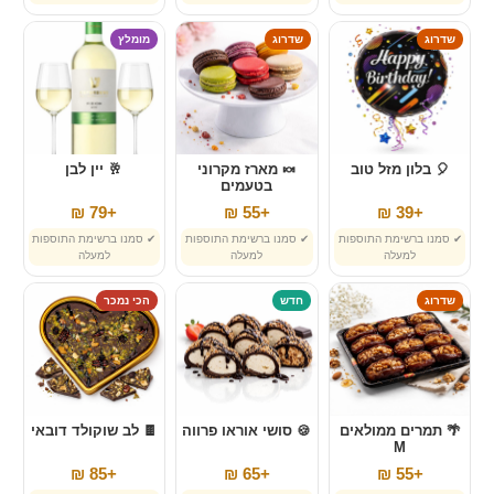
שדרוג
שדרוג
מומלץ
🎈 בלון מזל טוב
🍬 מארז מקרוני
🥂 יין לבן
בטעמים
+79 ₪
+55 ₪
+39 ₪
✔ סמנו ברשימת התוספות
✔ סמנו ברשימת התוספות
✔ סמנו ברשימת התוספות
למעלה
למעלה
למעלה
שדרוג
חדש
הכי נמכר
🌴 תמרים ממולאים
🍪 סושי אוראו פרווה
🍫 לב שוקולד דובאי
M
+85 ₪
+65 ₪
+55 ₪