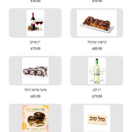
₪39.00
₪59.00
קראנץ שוקולד
יין אדום
₪79.00
₪89.00
יין לבן
סושי אוראו חלבי
₪65.00
₪79.00