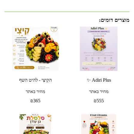
מוצרים דומים:
Adiri Plus ✨
הקֵיצִי - להיט השף
מחיר באתר
מחיר באתר
₪
365
₪
555