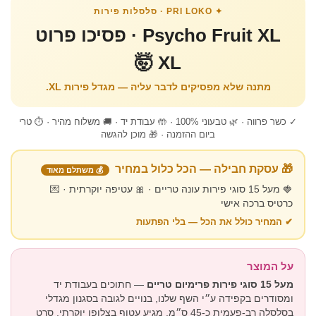
✦ PRI LOKO · סלסלות פירות
Psycho Fruit XL · פסיכו פרוט
XL 🤯
מתנה שלא מפסיקים לדבר עליה — מגדל פירות XL.
✓ כשר פרווה · 🌿 טבעוני 100% · 🤲 עבודת יד · 🚚 משלוח מהיר · ⏱ טרי
ביום ההזמנה · 🎁 מוכן להגשה
🎁 עסקת חבילה — הכל כלול במחיר
💰 משתלם מאוד
🍓 מעל 15 סוגי פירות עונה טריים · 🎀 עטיפה יוקרתית · 💌
כרטיס ברכה אישי
✔ המחיר כולל את הכל — בלי הפתעות
על המוצר
מעל 15 סוגי פירות פרימיום טריים
— חתוכים בעבודת יד
ומסודרים בקפידה ע״י השף שלנו, בנויים לגובה בסגנון מגדלי
בסלסלה רב-פעמית כ-45 ס״מ. מגיע עטוף בצלופן יוקרתי, סרט