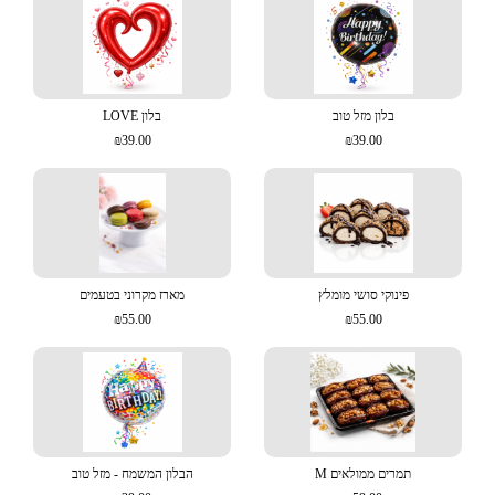
בלון מזל טוב
בלון LOVE
₪39.00
₪39.00
פינוקי סושי מומלץ
מארז מקרוני בטעמים
₪55.00
₪55.00
תמרים ממולאים M
הבלון המשמח - מזל טוב