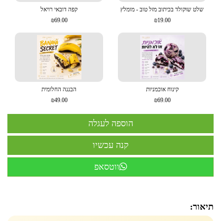
שלט שוקולד בכיתוב מזל טוב - מומלץ
קפה דובאי רויאל
₪69.00
₪19.00
קינוח אוכמניות
הבננה החלומית
₪49.00
₪69.00
ווטסאפ
תיאור: