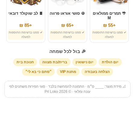
🌴 תמרים ממולאים
🍪 סושי אוראו פרווה
🍫 לב שוקולד דובאי
M
+85 ₪
+65 ₪
+55 ₪
✔ סמנו ברשימת התוספות
✔ סמנו ברשימת התוספות
✔ סמנו ברשימת התוספות
למעלה
למעלה
למעלה
🎉 בול לכל שמחה
יום הולדת
יום נישואין
ברית/בת מצווה
חנוכת בית
הצלחה בעבודה
מתנת VIP
״סתם כי בא לי״
📐 מידת מוצר: ____ ס״מ · התמונה להמחשה בלבד · סוגי הפירות משתנים לפי
עונה ומלאי · © Pri Loko 2026