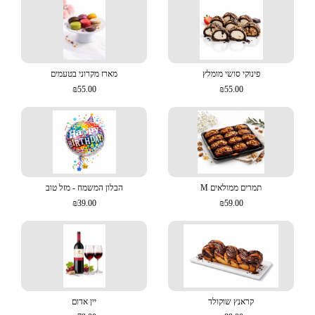
פינוקי סושי מומלץ
מארז מקרוני בטעמים
₪55.00
₪55.00
תמרים ממולאים M
הבלון המשמח - מזל טוב
₪39.00
₪59.00
קראנץ שוקולד
יין אדום