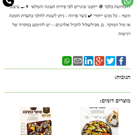
להמחשה בלבד 🍇 ייתכנו שינויים לפי פירות העונה והמלאי 👨‍🍳 עיצוב
השף – כל מגש ייחודי ✔️ כשר פרווה - ניתן לשנות לחלבי בהערת הזמנה
או מול המוקד. ⚠️ מכיל/עלול להכיל אלרגנים – יש להימנע במקרה של
רגישות
תגובות:
מוצרים דומים: