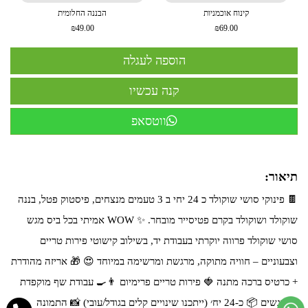
קינוח אוכמניות
הבננה החלומית
₪49.00
₪69.00
ווטסאפ
תיאור:
🍫 פינוקי סושי שוקולד כ 24 יחי ב 3 טעמים מנצחים, פיסטוק פטל, בננה
שוקולד ושוקולד בקרם פטיסייר מובחר. ✨ WOW אמיתי בכל ביס מגש
סושי שוקולד פרווה יוקרתי בעבודת יד, בשילוב קישוטי פירות טריים
וצבעוניים – חוויה מתוקה, מרגשת ומרשימה במיוחד 😍 🎁 אריזה מהודרת
+ כרטיס ברכה מתנה 🍓 פירות טריים פרימיום 👨‍🍳 עבודת שף מוקפדת
⚠️ דגשים 📦 כ-24 יח׳ (ייתכנו שינויים קלים בגודל/עובי) 📸 התמונה