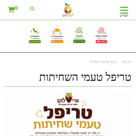
0
תפריט
דף בית
סושי פירות ושוקולד
טריפל טעמי השחיתות