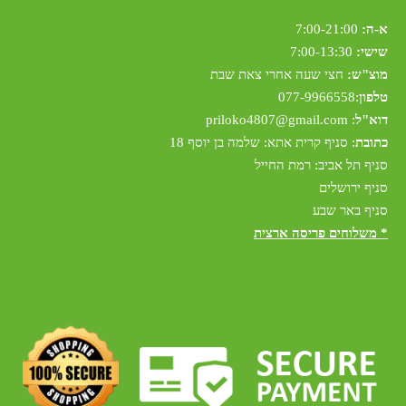
א-ה:
7:00-21:00
שישי:
7:00-13:30
מוצ"ש:
חצי שעה אחרי צאת שבת
טלפון
:
077-9966558
דוא"ל
:
riloko4807@gmail.com
p
כתובת
: סניף קרית אתא: שלמה בן יוסף 18
סניף תל אביב: רמת החייל
סניף ירושלים
סניף באר שבע
* משלוחים פריסה ארצית