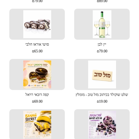
₪79.00
₪89.00
יין לבן
סושי אוראו חלבי
₪65.00
₪79.00
שלט שוקולד בכיתוב מזל טוב - מומלץ
קפה דובאי רויאל
₪69.00
₪19.00