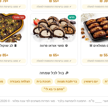
+79 ₪
+55 ₪
+
מת התוספות למעלה
✔ סמנו ברשימת התוספות למעלה
✔ סמנו ברשימת התו
חדש
הכי נמכר
 ממולאים M
🍪 סושי אוראו פרווה
🍫 לב שוקולד
+85 ₪
+65 ₪
+
מת התוספות למעלה
✔ סמנו ברשימת התוספות למעלה
✔ סמנו ברשימת התו
🎉 בול לכל שמחה
דת
יום נישואין
ברית/בת מצווה
חנוכת בית
הצלחה בעבודה
מתנ
״סתם כי בא לי״
צר: ____ ס״מ · התמונה להמחשה בלבד · סוגי הפירות משתנים לפי עונה ומלאי · © Pri Loko 2026