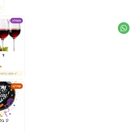
מומלץ
🍷 י
79 ₪
✔ סמנו ברשי
שדרוג
🎈 בלו