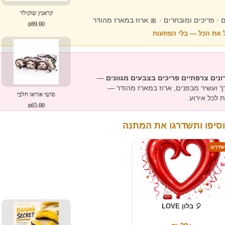
קראנץ שוקולד
₪89.00
 את הכל — בלי הפתעות
—
רך ועשיר מבפנים, ארוז במארז מהודר —
סושי אוראו חלבי
לכל אירוע.
₪65.00
סיפו ותשדרגו את המתנה
שדרוג
🎈 בלון LOVE