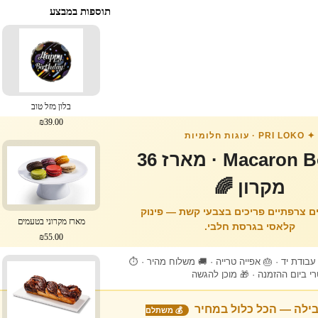
תוספות במבצע
בלון מזל טוב
₪39.00
✦ PRI LOKO · עוגות חלומיות
Macaron Box 36 · מארז 36
מקרון 🌈
נים צרפתיים פריכים בצבעי קשת — פינוק
מארז מקרוני בטעמים
קלאסי בגרסת חלבי.
₪55.00
בודת יד · 🎂 אפייה טרייה · 🚚 משלוח מהיר · ⏱
י ביום ההזמנה · 🎁 מוכן להגשה
ילה — הכל כלול במחיר
💰 משתלם