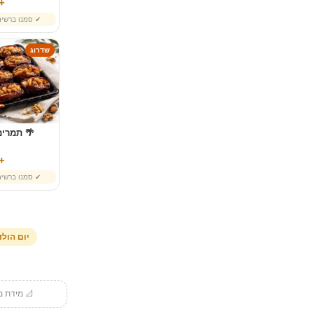
39 ₪
✔ סמנו ברשי
שדרוג
🌴 תמרים
55 ₪
✔ סמנו ברשי
יום הול
📐 מידת מו