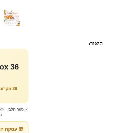
תיאור:
36 מקרו
✓ כשר חלבי · 🤲 ע
טר
🎁 עסקת חב