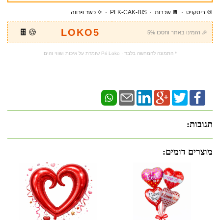
🍪 ביסקויט · 🍫 שכבות · PLK-CAK-BIS · ✡️ כשר פרווה
LOKO5
🍪🍫
🎉 הזמינו באתר וחסכו 5%
* התמונה להמחשה בלבד · Pri Loko שומרת על איכות ושווי זהים
תגובות:
מוצרים דומים: