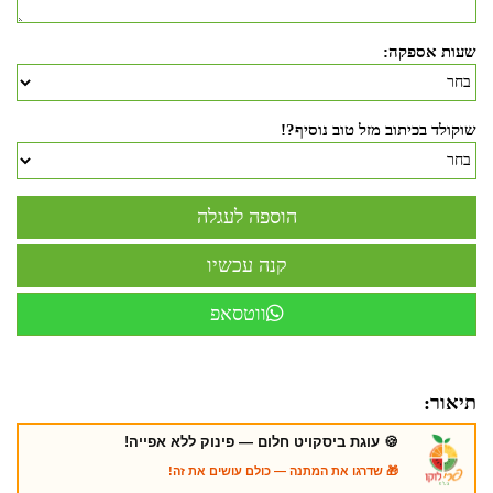
שעות אספקה:
שוקולד בכיתוב מזל טוב נוסיף?!
ווטסאפ
תיאור:
🍪 עוגת ביסקויט חלום — פינוק ללא אפייה!
🎁 שדרגו את המתנה — כולם עושים את זה!