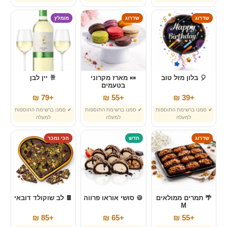
שדרוג
שדרוג
מומלץ
🎈 בלון מזל טוב
🍬 מארז מקרוני
🥂 יין לבן
בטעמים
+79 ₪
+55 ₪
+39 ₪
✔ סמנו ברשימת התוספות
✔ סמנו ברשימת התוספות
✔ סמנו ברשימת התוספות
למעלה
למעלה
למעלה
שדרוג
חדש
הכי נמכר
🌴 תמרים ממולאים
🍪 סושי אוראו פרווה
🍫 לב שוקולד דובאי
M
+85 ₪
+65 ₪
+55 ₪