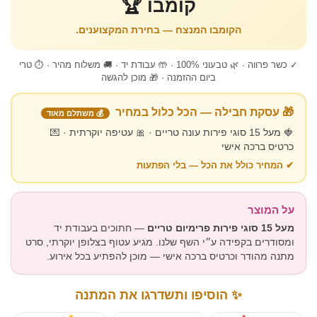
קומבו 🏆
הקומבו המנצח — בחירת המקצוענים.
✓ כשר פרווה · 🌿 טבעוני 100% · 🤲 עבודת יד · 🚚 משלוח מהיר · ⏱ טרי
ביום ההזמנה · 🎁 מוכן להגשה
🎁 עסקת חבילה — הכל כלול במחיר
💰 משתלם מאוד
🍓 מעל 15 סוגי פירות עונה טריים · 🎀 עטיפה יוקרתית · 💌
כרטיס ברכה אישי
✔ המחיר כולל את הכל — בלי הפתעות
על המוצר
מעל 15 סוגי פירות פרימיום טריים
— חתוכים בעבודת יד
ומסודרים בקפידה ע״י השף שלנו. מגיע עטוף בצלופן יוקרתי, סרט
מתנה מהודר וכרטיס ברכה אישי — מוכן להפתיע בכל אירוע.
✨ הוסיפו ותשדרגו את המתנה