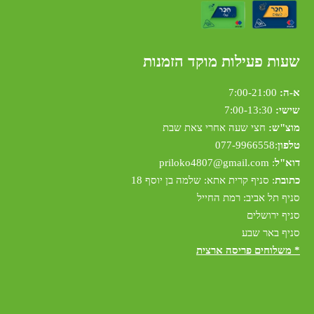
שעות פעילות מוקד הזמנות
א-ה:
7:00-21:00
שישי:
7:00-13:30
מוצ"ש:
חצי שעה אחרי צאת שבת
טלפון
:
077-9966558
דוא"ל
:
riloko4807@gmail.com
p
כתובת
: סניף קרית אתא: שלמה בן יוסף 18
סניף תל אביב: רמת החייל
סניף ירושלים
סניף באר שבע
* משלוחים פריסה ארצית