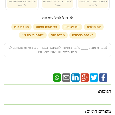
✔ סמנו ברשימת התוספות
✔ סמנו ברשימת התוספות
✔ סמנו ברשימת התוספות
למעלה
למעלה
למעלה
🎉 בול לכל שמחה
יום הולדת
יום נישואין
ברית/בת מצווה
חנוכת בית
הצלחה בעבודה
מתנת VIP
״סתם כי בא לי״
📐 מידת מוצר: ____ ס״מ · התמונה להמחשה בלבד · סוגי הפירות משתנים לפי
עונה ומלאי · © Pri Loko 2026
תגובות:
מוצרים דומים: