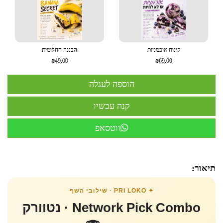
קינוח אוכמניות
הבננה החלומית
₪49.00
₪69.00
ווטסאפ
תיאור:
✦ PRI LOKO · שילובי השף
Network Pick Combo · נטוורק