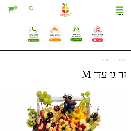
0
תפריט
דף בית
זרי פירות
זר גן עדן M