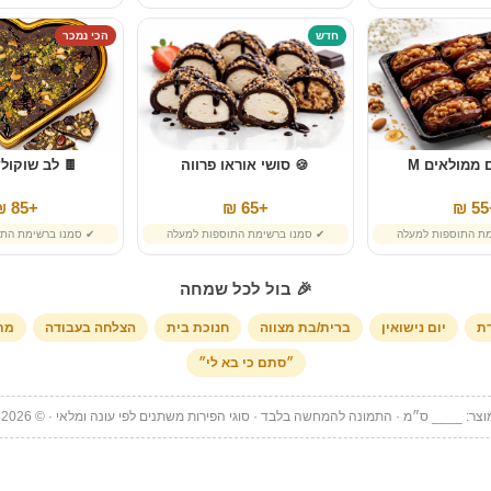
חדש
הכי נמכר
 ממולאים M
🍪 סושי אוראו פרווה
🍫 לב שוקולד
+85 ₪
+65 ₪
+
מת התוספות למעלה
✔ סמנו ברשימת התוספות למעלה
✔ סמנו ברשימת התו
🎉 בול לכל שמחה
דת
יום נישואין
ברית/בת מצווה
חנוכת בית
הצלחה בעבודה
מתנ
״סתם כי בא לי״
צר: ____ ס״מ · התמונה להמחשה בלבד · סוגי הפירות משתנים לפי עונה ומלאי · © Pri Loko 2026