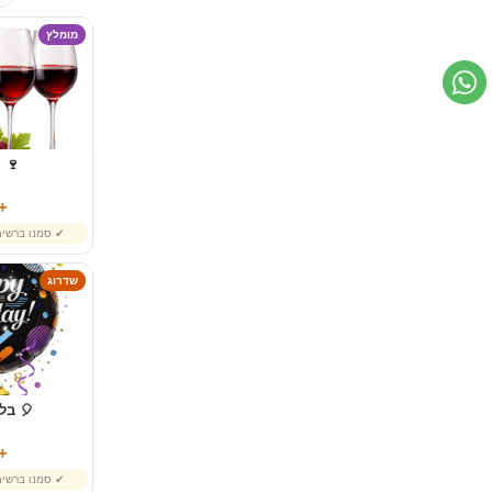
מומלץ
🍷 י
79 ₪
✔ סמנו ברשי
שדרוג
🎈 בלו
39 ₪
✔ סמנו ברשי