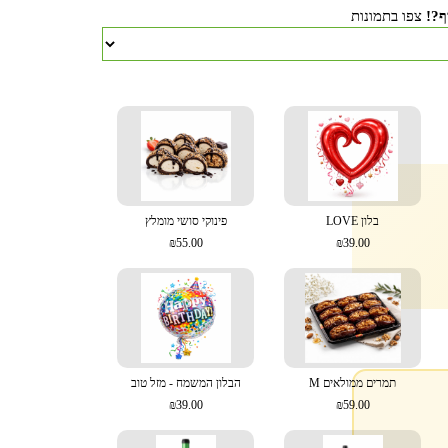
ף?!
צפו בתמונות
בלון LOVE
פינוקי סושי מומלץ
₪55.00
₪39.00
תמרים ממולאים M
הבלון המשמח - מזל טוב
₪39.00
₪59.00