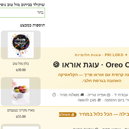
שוקולד בכיתוב מזל טוב נוסי
תוספות במבצע
✦ PRI LOKO · עוגות חלומיות
 עוגת אוראו 🍪
בלון מזל טוב
₪39.00
נה קרמית עם אוראו פריך — הקלאסיקה
האהובה בגרסת חלבי.
בודת יד · 🎂 אפייה טרייה · 🚚 משלוח מהיר · ⏱
י ביום ההזמנה · 🎁 מוכן להגשה
מארז מקרוני בטעמים
ילה — הכל כלול במחיר
💰 משתלם
₪55.00