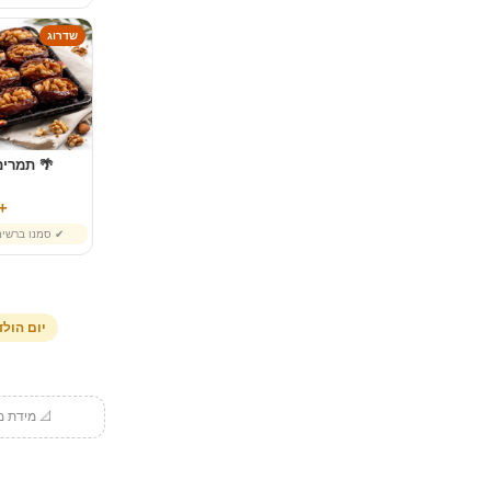
שדרוג
🌴 תמרים
55 ₪
✔ סמנו ברשי
יום הול
📐 מידת מו