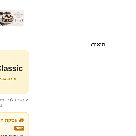
תיאור:
Oreo Classic ·
עוגת גבי
✓ כשר חלבי · 🤲 ע
טר
🎁 עסקת חב
מאוד