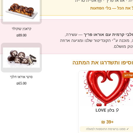
🍪 גבינה קרמית · אוראו פריך · 
✔ המחיר כולל את הכל 
קראנץ שוקולד
— עשירה,
עוגת גבינה חלבי קרמית ע
₪89.00
קרמית ופריכה, מוכנה ע״י הקונדיטור שלנו
בקפידה — 
✨ הוסיפו ותשדרגו את ה
שדרוג
סושי אוראו חלבי
₪65.00
🎈 בלון LOVE
+39 ₪
✔ סמנו ברשימת התוספות למעלה