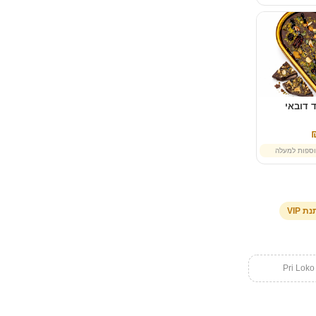
 דובאי
ספות למעלה
ת VIP