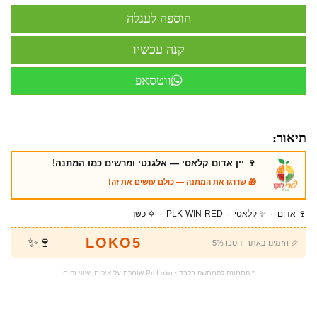
ווטסאפ
תיאור:
🍷 יין אדום קלאסי — אלגנטי ומרשים כמו המתנה!
🎁 שדרגו את המתנה — כולם עושים את זה!
🍷 אדום · ✨ קלאסי · PLK-WIN-RED · ✡️ כשר
LOKO5
🍷✨
🎉 הזמינו באתר וחסכו 5%
* התמונה להמחשה בלבד · Pri Loko שומרת על איכות ושווי זהים