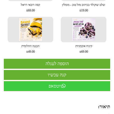
שלט שוקולד בכיתוב מזל טוב - מומלץ
קפה דובאי רויאל
₪69.00
₪19.00
קינוח אוכמניות
הבננה החלומית
₪49.00
₪69.00
ווטסאפ
תיאור: