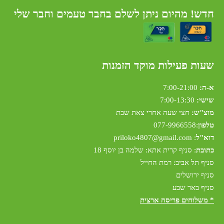
חדש! מהיום ניתן לשלם בחבר טעמים וחבר שלי
שעות פעילות מוקד הזמנות
א-ה:
7:00-21:00
שישי:
7:00-13:30
מוצ"ש:
חצי שעה אחרי צאת שבת
טלפון
:
077-9966558
דוא"ל
:
riloko4807@gmail.com
p
כתובת
: סניף קרית אתא: שלמה בן יוסף 18
סניף תל אביב: רמת החייל
סניף ירושלים
סניף באר שבע
* משלוחים פריסה ארצית