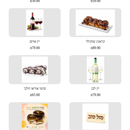
₪39.00
₪59.00
קראנץ שוקולד
יין אדום
₪79.00
₪89.00
יין לבן
סושי אוראו חלבי
₪65.00
₪79.00