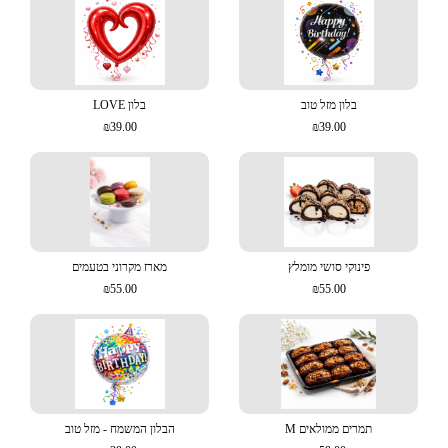
בלון מזל טוב
בלון LOVE
₪39.00
₪39.00
פינוקי סושי מומלץ
מארז מקרוני בטעמים
₪55.00
₪55.00
תמרים ממולאים M
הבלון המשמח - מזל טוב