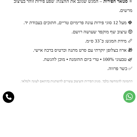
⭐
סטאר הפירות
– המגש שגונב את ההצגה: שפע פירות זוהר בעיצוב
מרשים.
🍓 מעל 12 סוגי פירות עונה פרימיום טריים, חתוכים בעבודת יד.
🤑 עיצוב שף מוקפד שעושה רושם.
📏 מידת המגש: כּ־33 ס״מ.
🎁 ארוז בצלופן יוקרתי עם סרט מתנה וכרטיס ברכה אישי.
🌿 טבעוני 100% • טרי ביום ההזמנה • מוכן להגשה.
✅ כשר פרווה.
התמונה להמחשה בלבד. מגוון הפירות והעיצוב עשויים להשתנות בהתאם לעונה ולמלאי.