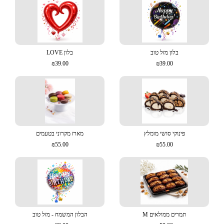
בלון מזל טוב
בלון LOVE
₪39.00
₪39.00
פינוקי סושי מומלץ
מארז מקרוני בטעמים
₪55.00
₪55.00
תמרים ממולאים M
הבלון המשמח - מזל טוב