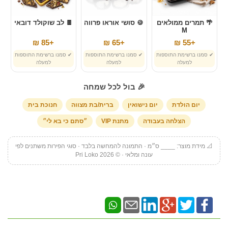
🌴 תמרים ממולאים
🍪 סושי אוראו פרווה
🍫 לב שוקולד דובאי
M
+85 ₪
+65 ₪
+55 ₪
✔ סמנו ברשימת התוספות
✔ סמנו ברשימת התוספות
✔ סמנו ברשימת התוספות
למעלה
למעלה
למעלה
🎉 בול לכל שמחה
יום הולדת
יום נישואין
ברית/בת מצווה
חנוכת בית
הצלחה בעבודה
מתנת VIP
״סתם כי בא לי״
📐 מידת מוצר: ____ ס״מ · התמונה להמחשה בלבד · סוגי הפירות משתנים לפי
עונה ומלאי · © Pri Loko 2026