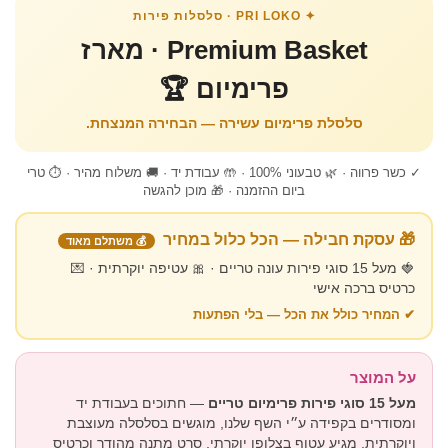
✦ PRI LOKO · סלסלות פירות
Premium Basket · מארז
פרימיום 🏆
סלסלת פרימיום עשירה — הבחירה המנצחת.
✓ כשר פרווה · 🌿 טבעוני 100% · 🤲 עבודת יד · 🚚 משלוח מהיר · ⏱ טרי
ביום ההזמנה · 🎁 מוכן להגשה
🎁 עסקת חבילה — הכל כלול במחיר
💰 משתלם מאוד
🍓 מעל 15 סוגי פירות עונה טריים · 🎀 עטיפה יוקרתית · 💌
כרטיס ברכה אישי
✔ המחיר כולל את הכל — בלי הפתעות
על המוצר
מעל 15 סוגי פירות פרימיום טריים
— חתוכים בעבודת יד
ומסודרים בקפידה ע״י השף שלנו, מוגשים בסלסלה מעוצבת
ויוקרתית. מגיע עטוף בצלופן יוקרתי, סרט מתנה מהודר וכרטיס