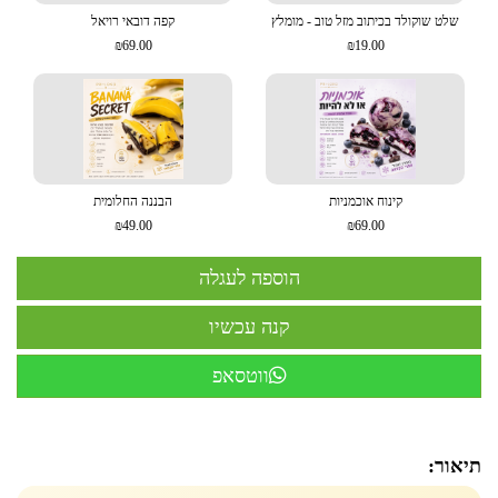
שלט שוקולד בכיתוב מזל טוב - מומלץ
קפה דובאי רויאל
₪69.00
₪19.00
קינוח אוכמניות
הבננה החלומית
₪49.00
₪69.00
ווטסאפ
תיאור: