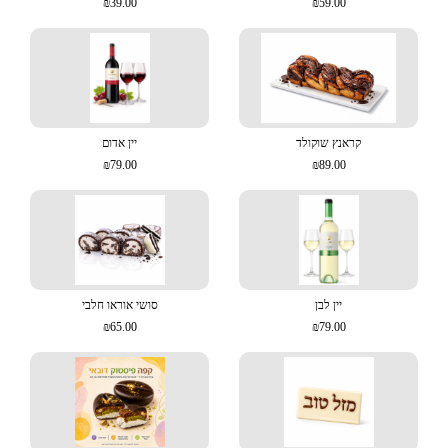
₪39.00
₪59.00
קראנץ שוקולד
יין אדום
₪79.00
₪89.00
יין לבן
סושי אוראו חלבי
₪65.00
₪79.00