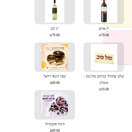
יין אדום
יין לבן
₪79.00
₪79.00
שלט שוקולד בכיתוב מזל טוב -
קפה דובאי רויאל
מומלץ
₪69.00
₪19.00
קינוח אוכמניות
₪69.00