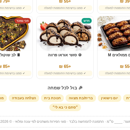
+79 ₪
+55 ₪
+
מת התוספות למעלה
✔ סמנו ברשימת התוספות למעלה
✔ סמנו ברשימת התו
חדש
הכי נמכר
 ממולאים M
🍪 סושי אוראו פרווה
🍫 לב שוקולד
+85 ₪
+65 ₪
+
מת התוספות למעלה
✔ סמנו ברשימת התוספות למעלה
✔ סמנו ברשימת התו
🎉 בול לכל שמחה
דת
יום נישואין
ברית/בת מצווה
חנוכת בית
הצלחה בעבודה
מתנ
״סתם כי בא לי״
צר: ____ ס״מ · התמונה להמחשה בלבד · סוגי הפירות משתנים לפי עונה ומלאי · © Pri Loko 2026