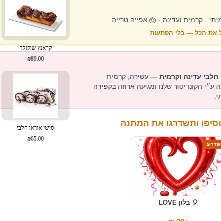
💚 פיסטוק אמיתי · קרמית ועדינה · 
✔ המחיר כולל את הכל 
קראנץ שוקולד
₪89.00
— עשירה, קרמית
עוגת פיסטוק חלבי 
ומפנקת, מוכנה ע״י הקונדיטור שלנו ומגיעה
— 
✨ הוסיפו ותשדרגו את ה
סושי אוראו חלבי
₪65.00
שדרוג
🎈 בלון LOVE