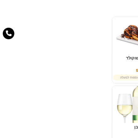
וקולד
ספות למעלה
בן