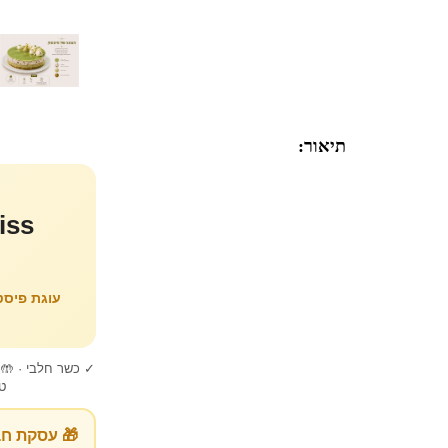
תיאור:
עוגת פיסט
✓ כשר חלבי · 🤲 ע
טר
🎁 עסקת חב