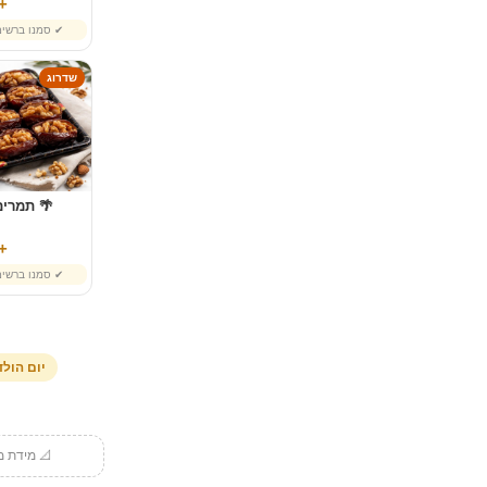
39 ₪
✔ סמנו ברשי
שדרוג
🌴 תמרים
55 ₪
✔ סמנו ברשי
יום הול
📐 מידת מו