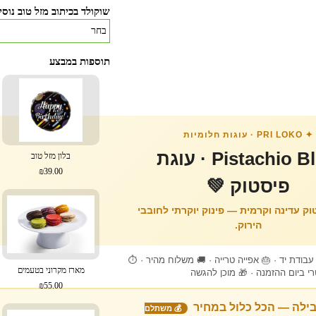
שוקולד בכיתוב מזל טוב נוסי
תוספות במבצע
✦ PRI LOKO · עוגות חלומיות
Pistachio Bliss · עוגת
בלון מזל טוב
₪39.00
פיסטוק 💚
וק עדינה וקרמית — פינוק יוקרתי לחובבי
הירוק.
בודת יד · 🎂 אפייה טרייה · 🚚 משלוח מהיר · ⏱
מארז מקרוני בטעמים
י ביום ההזמנה · 🎁 מוכן להגשה
₪55.00
ילה — הכל כלול במחיר
💰 משתלם