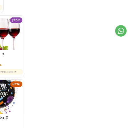
מומלץ
🍷 י
79 ₪
✔ סמנו ברשי
שדרוג
🎈 בלו