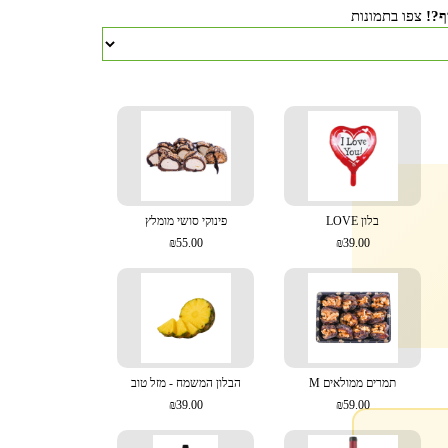
ף?!
צפו בתמונות
בלון LOVE
פינוקי סושי מומלץ
₪55.00
₪39.00
תמרים ממולאים M
הבלון המשמח - מזל טוב
₪39.00
₪59.00