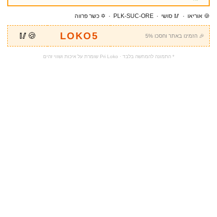
🍪 אוריאו · 🥢 סושי · PLK-SUC-ORE · ✡️ כשר פרווה
LOKO5
🍪🥢
🎉 הזמינו באתר וחסכו 5%
* התמונה להמחשה בלבד · Pri Loko שומרת על איכות ושווי זהים