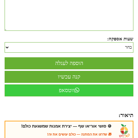
שעות אספקה:
ווטסאפ
תיאור:
🍪 סושי אוריאו שף — יצירת אמנות שמשגעת כולם!
🎁 שדרגו את המתנה — כולם עושים את זה!