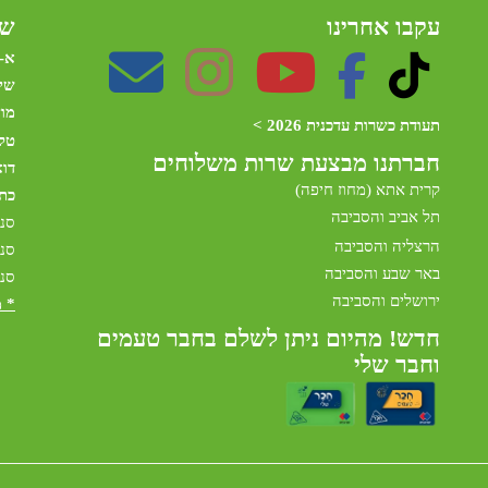
עקבו אחרינו
שע
א-
שי
מו
תעודת כשרות עדכנית 2026 >
טלפ
חברתנו מב
צעת שרות משלוחים
דו
קרית אתא (מחוז חיפה)
כת
תל אביב והסביבה
סני
הרצליה והסביבה
סני
באר שבע והסביבה
סני
ירושלים והסביבה
* 
חדש! מהיום ניתן לשלם בחבר טעמים
וחבר שלי