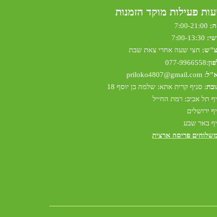
ות פעילות מוקד הזמנות
ה:
7:00-21:00
שי:
7:00-13:30
צ"ש:
חצי שעה אחרי צאת שבת
ון
:
077-9966558
א"ל
:
riloko4807@gmail.com
p
ובת
: סניף קרית אתא: שלמה בן יוסף 18
ף תל אביב: רמת החייל
ף ירושלים
ף באר שבע
משלוחים פריסה ארצית