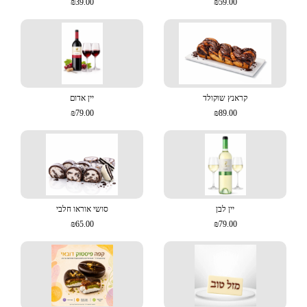
₪39.00
₪59.00
קראנץ שוקולד
יין אדום
₪79.00
₪89.00
יין לבן
סושי אוראו חלבי
₪65.00
₪79.00