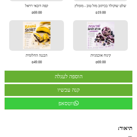
שלט שוקולד בכיתוב מזל טוב - מומלץ
קפה דובאי רויאל
₪69.00
₪19.00
קינוח אוכמניות
הבננה החלומית
₪49.00
₪69.00
ווטסאפ
תיאור: