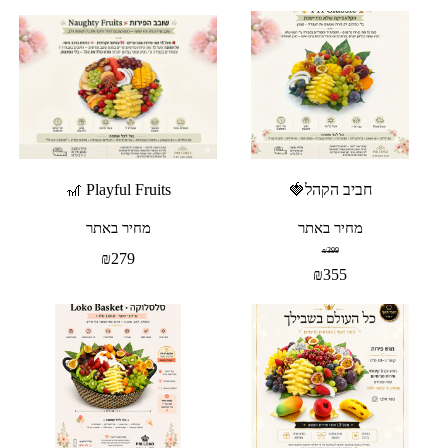
חביב הקהל🍓
Playful Fruits 🎢
מחיר באתר
מחיר באתר
₪
399
₪
279
₪
355