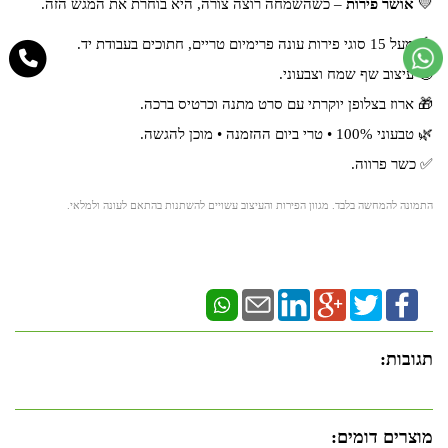
💛
אושר פירות
– כשהשמחה רוצה צורה, היא בוחרת את המגש הזה.
🍓 מעל 15 סוגי פירות עונה פרימיום טריים, חתוכים בעבודת יד.
🤑 עיצוב שף שמח וצבעוני.
🎁 ארוז בצלופן יוקרתי עם סרט מתנה וכרטיס ברכה.
🌿 טבעוני 100% • טרי ביום ההזמנה • מוכן להגשה.
✅ כשר פרווה.
התמונה להמחשה בלבד. מגוון הפירות והעיצוב עשויים להשתנות בהתאם לעונה ולמלאי.
תגובות:
מוצרים דומים: