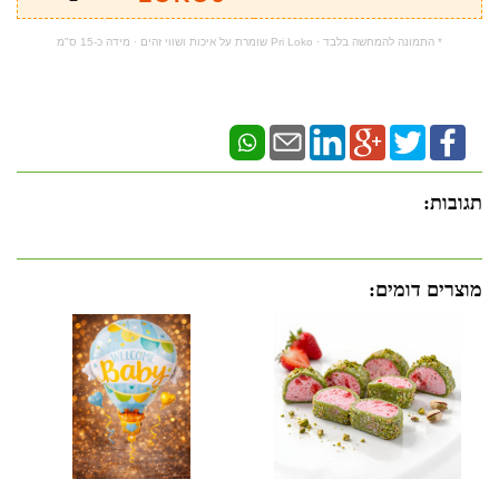
* התמונה להמחשה בלבד · Pri Loko שומרת על איכות ושווי זהים · מידה כ-15 ס"מ
תגובות:
מוצרים דומים: