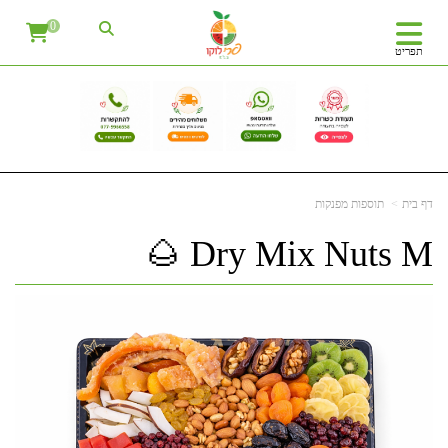
0
תפריט
דף בית
תוספות מפנקות
Dry Mix Nuts M 🌰