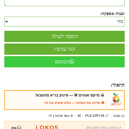
שעות אספקה:
ווטסאפ
תיאור:
🌰 מיקס אגוזים M — פינוק בריא מהטבע!
🎁 שדרגו את המתנה — כולם עושים את זה!
🌰 טבעי · 📏 M · PLK-DRY-M · ✡️ כשר פרווה | 🌱
LOKO5
🌰🥜
🎉 הזמינו באתר וחסכו 5%