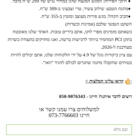
♦ חיוכי הפירות: המגש המנצח שלנו במחיר נגיש של 299 ש"ח בלבד.
♦מתנת הטבע: שילוב עשיר, טרי וצבעוני ב-309 ש"ח.
♦חביב הקהל: מגש פירות מעוצב ומזמין ב-355 ש"ח.
השקט הנפשי שלכם (אמינות וכשרות)
כשאתם מזמינים מפרי לוקו, אתם בידיים טובות. האתר שלנו מאובטח
בתקן PCI המחמיר ביותר לרכישות ברשת, ואנו מחזיקים בתעודת כשרות
מעודכנת ל-2026.
עם ציון ביקורות גוגל של 4.9 על ידי הלקוחות שלנו, אתם יכולים להיות
בטוחים שתקבלו מתנה שתגרום לכולם להגיד "וואו".
קראו עלינו המלצות >
רוצים לדבר איתנו? חייגו - 050-9076343
למשלוחים צרו עמנו קשר או
חייגו
073-7766603