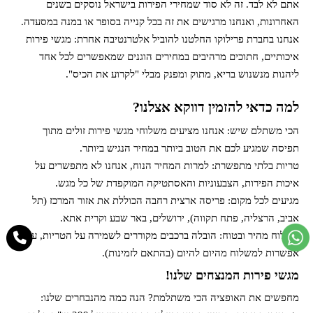
אתם לא לבד. זה לא סוד שמחירי הפירות בישראל נוסקים בשנים
האחרונות, ואנחנו מרגישים את זה בכל קנייה בסופר או במנה במסעדה.
אנחנו בחברת פרילוקו החלטנו להוביל אלטרנטיבה אחרת: מגשי פירות
איכותיים, חתוכים מרהיבים במחירים הוגנים שמאפשרים לכל אחד
ליהנות מנשנוש בריא, מתוק ומפנק מבלי "לקרוע את הכיס".
למה כדאי להזמין דווקא אצלנו?
הכי משתלם שיש: אנחנו מציעים משלוחי מגשי פירות זולים מתוך
תפיסה שמגיע לכם את הטוב ביותר במחיר הנגיש ביותר.
טריות בלתי מתפשרת: למרות המחיר הנוח, אנחנו לא מתפשרים על
איכות הפירות, הצבעוניות והאסתטיקה המוקפדת של כל מגש.
מגיעים לכל מקום: פריסה ארצית רחבה הכוללת את אזור המרכז (תל
אביב, הרצליה, פתח תקווה), ירושלים, באר שבע וקרית אתא.
משלוח מהיר ובטוח: הובלה ברכבים מקוררים לשמירה על הטריות, עם
אפשרות למשלוח מהיום להיום (בהתאם לזמינות).
מגשי פירות המנצחים שלנו!
מחפשים את האופציה הכי משתלמת? הנה כמה מהנבחרים שלנו: